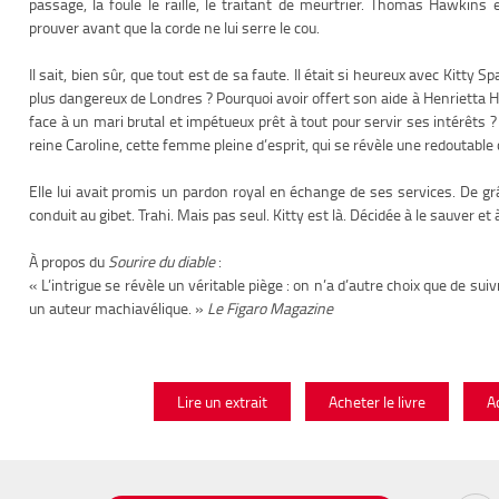
passage, la foule le raille, le traitant de meurtrier. Thomas Hawkins es
prouver avant que la corde ne lui serre le cou.
Il sait, bien sûr, que tout est de sa faute. Il était si heureux avec Kitty S
plus dangereux de Londres ? Pourquoi avoir offert son aide à Henrietta H
face à un mari brutal et impétueux prêt à tout pour servir ses intérêts ?
reine Caroline, cette femme pleine d’esprit, qui se révèle une redoutable c
Elle lui avait promis un pardon royal en échange de ses services. De g
conduit au gibet. Trahi. Mais pas seul. Kitty est là. Décidée à le sauver et 
À propos du
Sourire du diable
:
« L’intrigue se révèle un véritable piège : on n’a d’autre choix que de suiv
un auteur machiavélique. »
Le Figaro Magazine
Lire un extrait
Acheter le livre
A