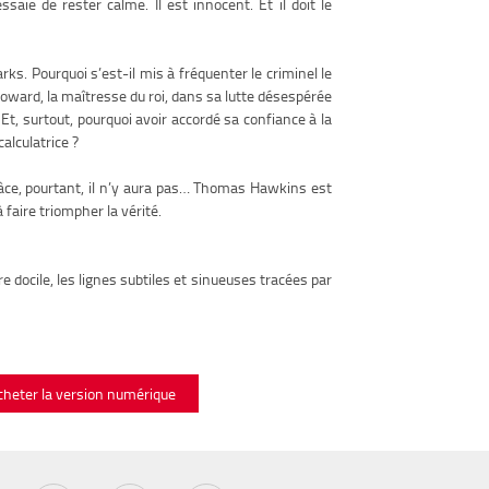
saie de rester calme. Il est innocent. Et il doit le
parks. Pourquoi s’est-il mis à fréquenter le criminel le
oward, la maîtresse du roi, dans sa lutte désespérée
 Et, surtout, pourquoi avoir accordé sa confiance à la
alculatrice ?
râce, pourtant, il n’y aura pas… Thomas Hawkins est
à faire triompher la vérité.
re docile, les lignes subtiles et sinueuses tracées par
cheter la version numérique